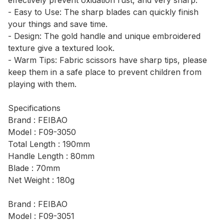
effectively prevent oxidation rust, and very sharp.
- Easy to Use: The sharp blades can quickly finish
your things and save time.
- Design: The gold handle and unique embroidered
texture give a textured look.
- Warm Tips: Fabric scissors have sharp tips, please
keep them in a safe place to prevent children from
playing with them.
Specifications
Brand : FEIBAO
Model : F09-3050
Total Length : 190mm
Handle Length : 80mm
Blade : 70mm
Net Weight : 180g
Brand : FEIBAO
Model : F09-3051